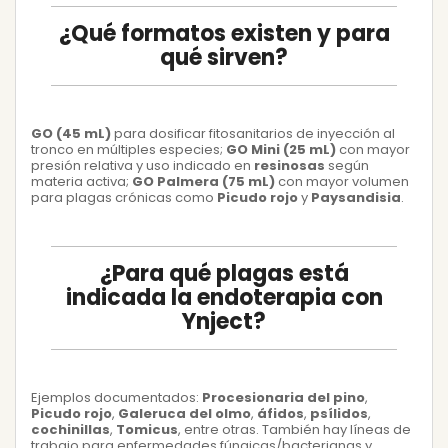
¿Qué formatos existen y para
qué sirven?
GO (45 mL)
para dosificar fitosanitarios de inyección al
tronco en múltiples especies;
GO Mini (25 mL)
con mayor
presión relativa y uso indicado en
resinosas
según
materia activa;
GO Palmera (75 mL)
con mayor volumen
para plagas crónicas como
Picudo rojo
y
Paysandisia
.
¿Para qué plagas está
indicada la endoterapia con
Ynject?
Ejemplos documentados:
Procesionaria del pino
,
Picudo rojo
,
Galeruca del olmo
,
áfidos
,
psílidos
,
cochinillas
,
Tomicus
, entre otras. También hay líneas de
trabajo para enfermedades fúngicas/bacterianas y