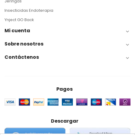
Jeringas
Insecticidas Endoterapia
Ynject GO Back
Mi cuenta

Sobre nosotros

Contáctenos

Pagos
Descargar