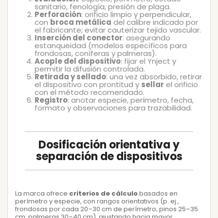
sanitario, fenología, presión de plaga.
Perforación
: orificio limpio y perpendicular,
con
broca metálica
del calibre indicado por
el fabricante; evitar cauterizar tejido vascular.
Inserción del conector
: asegurando
estanqueidad (modelos específicos para
frondosas, coníferas y palmeras).
Acople del dispositivo
: fijar el Ynject y
permitir la difusión controlada.
Retirada y sellado
: una vez absorbido, retirar
el dispositivo con prontitud y
sellar
el orificio
con el método recomendado.
Registro
: anotar especie, perímetro, fecha,
formato y observaciones para trazabilidad.
Dosificación orientativa y
separación de dispositivos
La marca ofrece
criterios de cálculo
basados en
perímetro y especie, con rangos orientativos (p. ej.,
frondosas por cada 20–30 cm de perímetro; pinos 25–35
cm; palmeras 30–40 cm), ajustando hacia mayor