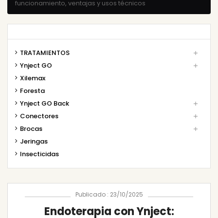
funcionamiento, ventajas y usos técnicos
TRATAMIENTOS

Ynject GO

Xilemax
Foresta
Ynject GO Back

Conectores

Brocas

Jeringas
Insecticidas
Publicado : 23/10/2025
Endoterapia con Ynject: