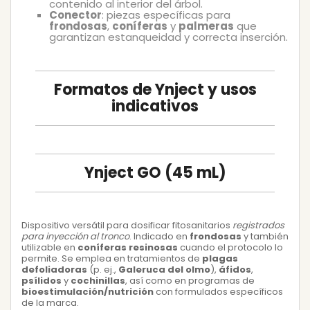
contenido al interior del árbol.
Conector
: piezas específicas para
frondosas
,
coníferas
y
palmeras
que
garantizan estanqueidad y correcta inserción.
Formatos de Ynject y usos
indicativos
Ynject GO (45 mL)
Dispositivo versátil para dosificar fitosanitarios
registrados
para inyección al tronco
. Indicado en
frondosas
y también
utilizable en
coníferas resinosas
cuando el protocolo lo
permite. Se emplea en tratamientos de
plagas
defoliadoras
(p. ej.,
Galeruca del olmo
),
áfidos
,
psílidos
y
cochinillas
, así como en programas de
bioestimulación/nutrición
con formulados específicos
de la marca.