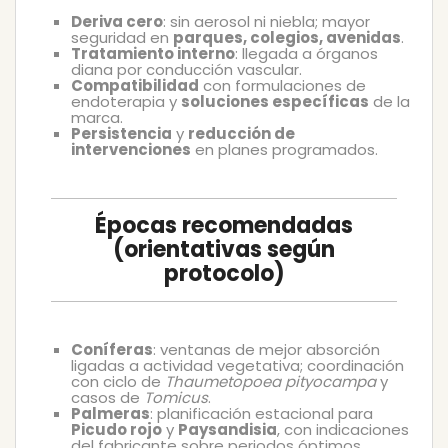
Deriva cero
: sin aerosol ni niebla; mayor
seguridad en
parques, colegios, avenidas
.
Tratamiento interno
: llegada a órganos
diana por conducción vascular.
Compatibilidad
con formulaciones de
endoterapia y
soluciones específicas
de la
marca.
Persistencia
y
reducción de
intervenciones
en planes programados.
Épocas recomendadas
(orientativas según
protocolo)
Coníferas
: ventanas de mejor absorción
ligadas a actividad vegetativa; coordinación
con ciclo de
Thaumetopoea pityocampa
y
casos de
Tomicus
.
Palmeras
: planificación estacional para
Picudo rojo
y
Paysandisia
, con indicaciones
del fabricante sobre periodos óptimos.