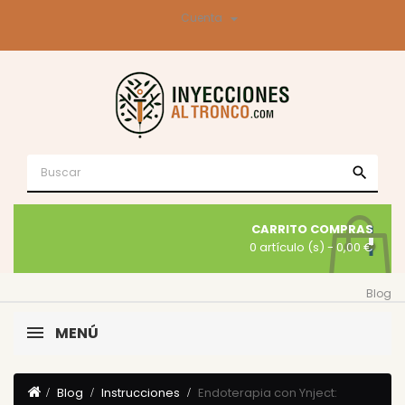

Cuenta
search
CARRITO COMPRAS
0 artículo (s)
- 0,00 €
Blog
MENÚ
Blog
Instrucciones
Endoterapia con Ynject: