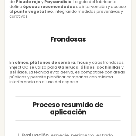
de
Picudo rojo
y
Paysandisia
. La guía del fabricante
define
épocas recomendadas
de intervención y acceso
al
punto vegetativo
, integrando medidas preventivas y
curativas.
Frondosas
En
olmos
,
plátanos de sombra
,
ficus
y otras frondosas,
Ynject GO se utiliza para
Galeruca
,
áfidos
,
cochinillas
y
psílidos
. La técnica evita deriva, es compatible con áreas
públicas y permite planificar campañas con mínima
interferencia en el uso del espacio.
Proceso resumido de
aplicación
Evaluación
: especie, perímetro, estado