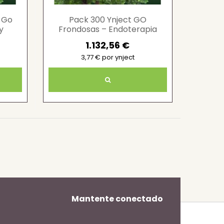
s Go
Pack 300 Ynject GO
y
Frondosas – Endoterapia
t
para árboles
1.132,56 €
3,77 € por ynject
Mantente conectado