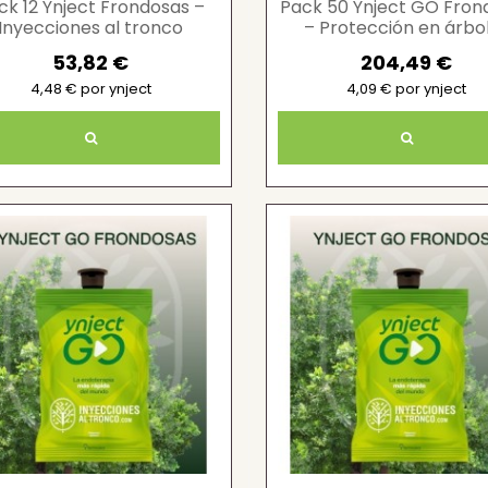
ck 12 Ynject Frondosas –
Pack 50 Ynject GO Fron
Inyecciones al tronco
– Protección en árbo
prácticas
53,82 €
204,49 €
4,48 € por ynject
4,09 € por ynject