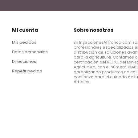
Mi cuenta
Sobre nosotros
Mis pedidos
En InyeccionesAlTronco.com s
profesionales especializados e
Datos personales
distribución de soluciones ava
para la agricultura. Contamos c
Direcciones
certificación del ROPO del Minis
Agricultura, con el número 1046
Repetir pedido
garantizando productos de cal
confianza para el cuidado de t
árboles.
a