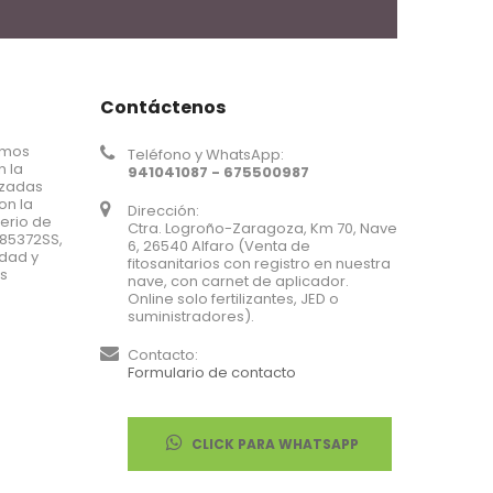
Contáctenos
omos
Teléfono y WhatsApp:
n la
941041087 - 675500987
nzadas
on la
Dirección:
terio de
Ctra. Logroño-Zaragoza, Km 70, Nave
185372SS,
6, 26540 Alfaro (Venta de
idad y
fitosanitarios con registro en nuestra
us
nave, con carnet de aplicador.
Online solo fertilizantes, JED o
suministradores).
Contacto:
Formulario de contacto
CLICK PARA WHATSAPP