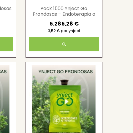
dosas
Pack 1500 Ynject Go
Frondosas – Endoterapia a
gran escala
5.285,28 €
3,52 € por ynject