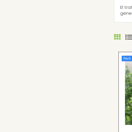
El tr
gener
Pack