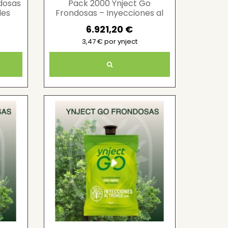
dosas
Pack 2000 Ynject Go
les
Frondosas – Inyecciones al
tronco pro
6.921,20 €
3,47 € por ynject