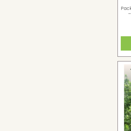
Pack
–