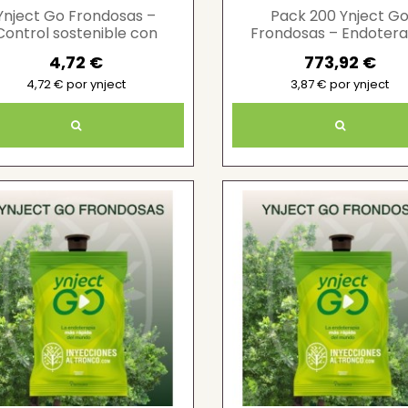
Ynject Go Frondosas –
Pack 200 Ynject G
Control sostenible con
Frondosas – Endotera
inyecciones al tronco
contra plagas
4,72 €
773,92 €
4,72 € por ynject
3,87 € por ynject