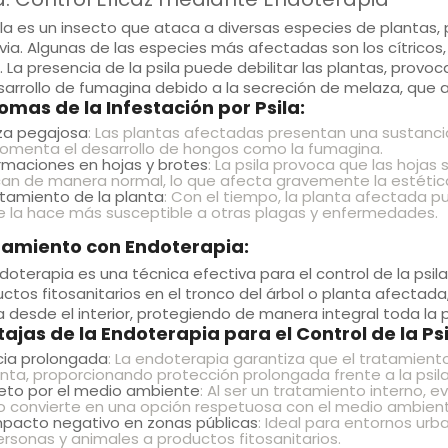
la
es un insecto que ataca a diversas especies de plantas,
via. Algunas de las especies más afectadas son los cítricos, l
. La presencia de la psila puede debilitar las plantas, prov
sarrollo de fumagina debido a la secreción de melaza, que a
omas de la Infestación por Psila:
za pegajosa
: Las plantas afectadas presentan una sustancia
omenta el desarrollo de hongos como la fumagina.
maciones en hojas y brotes
: La psila provoca que las hojas
an de manera normal, lo que afecta gravemente la estética 
itamiento de la planta
: Con el tiempo, la planta afectada 
e la hace más susceptible a otras plagas y enfermedades.
tamiento con Endoterapia:
doterapia
es una técnica efectiva para el control de la
psila
ctos fitosanitarios en el tronco del árbol o planta afectad
 desde el interior, protegiendo de manera integral toda la p
ajas de la Endoterapia para el Control de la Psi
cia prolongada
: La endoterapia garantiza que el tratamien
anta, proporcionando protección prolongada frente a la psila
eto por el medio ambiente
: Al ser un tratamiento interno, e
o convierte en una opción respetuosa con el medio ambient
mpacto negativo en zonas públicas
: Ideal para entornos urba
ersonas y animales a productos fitosanitarios.