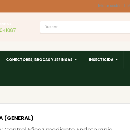
Iniciar sesión
M
MANOS
1041087
CONECTORES, BROCAS Y JERINGAS
INSECTICIDA
LA (GENERAL)
la: Control Eficaz mediante Endoterapia