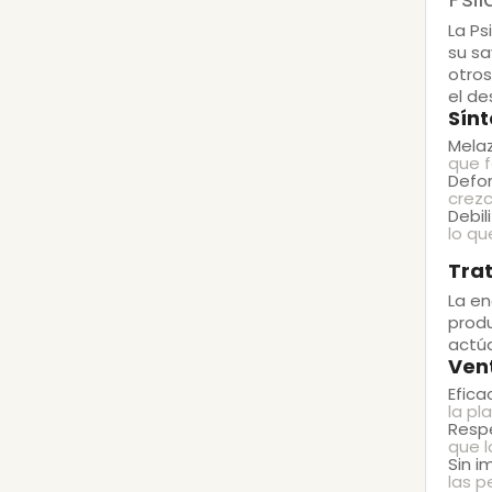
La
Psi
su sa
otros
el de
Sínt
Mela
que f
Defor
crezc
Debil
lo qu
Tra
La
en
produ
actúa
Vent
Efica
la pl
Resp
que l
Sin i
las p