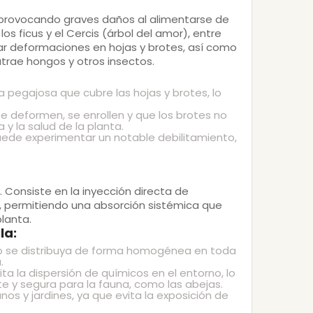
 provocando graves daños al alimentarse de
os ficus y el Cercis (árbol del amor), entre
ocar deformaciones en hojas y brotes, así como
trae hongos y otros insectos.
 pegajosa que cubre las hojas y brotes, lo
 se deformen, se enrollen y que los brotes no
y la salud de la planta.
puede experimentar un notable debilitamiento,
. Consiste en la inyección directa de
a, permitiendo una absorción sistémica que
lanta.
la:
to se distribuya de forma homogénea en toda
.
vita la dispersión de químicos en el entorno, lo
e y segura para la fauna, como las abejas.
nos y jardines, ya que evita la exposición de