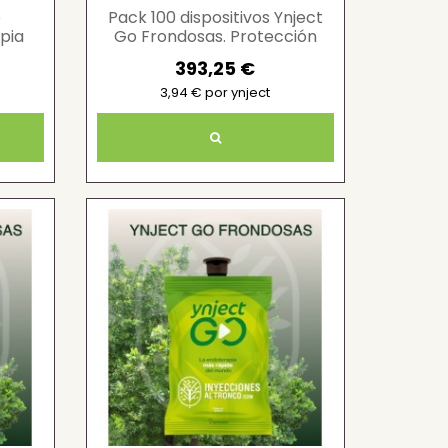
o
Pack 100 dispositivos Ynject
pia
Go Frondosas. Protección
vegetal eficaz
393,25 €
3,94 € por ynject