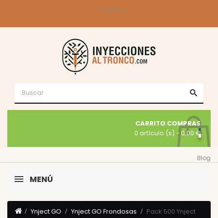

Cuenta
search
CARRITO COMPRAS
0 artículo (s)
- 0,00 €
Blog
MENÚ
Ynject GO
Ynject GO Frondosas
Pack 500 Ynject