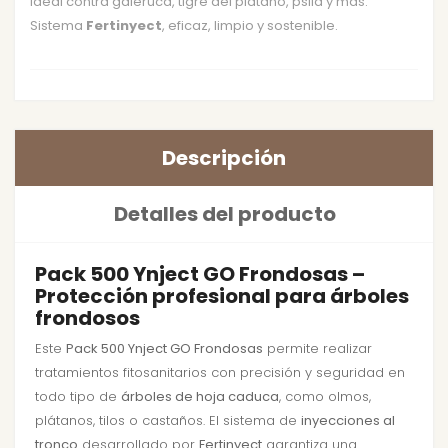
Ideal contra galeruca, tigre del plátano, psila y más.
Sistema
Fertinyect
, eficaz, limpio y sostenible.
Descripción
Detalles del producto
Pack 500 Ynject GO Frondosas –
Protección profesional para árboles
frondosos
Este
Pack 500 Ynject GO Frondosas
permite realizar
tratamientos fitosanitarios con precisión y seguridad en
todo tipo de
árboles de hoja caduca
, como olmos,
plátanos, tilos o castaños. El sistema de
inyecciones al
tronco
desarrollado por
Fertinyect
garantiza una