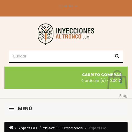

Cuenta
search
CARRITO COMPRAS
0 artículo (s)
- 0,00 €
Blog
MENÚ
Ynject GO
Ynject GO Frondosas
Ynject Go