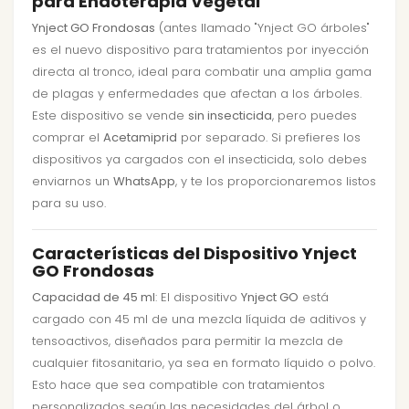
para Endoterapia Vegetal
Ynject GO Frondosas
(antes llamado "Ynject GO árboles"
es el nuevo dispositivo para tratamientos por inyección
directa al tronco, ideal para combatir una amplia gama
de plagas y enfermedades que afectan a los árboles.
Este dispositivo se vende
sin insecticida
, pero puedes
comprar el
Acetamiprid
por separado. Si prefieres los
dispositivos ya cargados con el insecticida, solo debes
enviarnos un
WhatsApp
, y te los proporcionaremos listos
para su uso.
Características del Dispositivo Ynject
GO Frondosas
Capacidad de 45 ml
: El dispositivo
Ynject GO
está
cargado con 45 ml de una mezcla líquida de aditivos y
tensoactivos, diseñados para permitir la mezcla de
cualquier fitosanitario, ya sea en formato líquido o polvo.
Esto hace que sea compatible con tratamientos
personalizados según las necesidades del árbol o