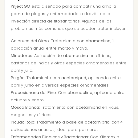
Ynject GO
está diseñado para combatir una amplia
gama de plagas y enfermedades a través de la
inyección directa de fitosanitarios. Algunos de los
problemas más comunes que se pueden tratar incluyen:
Galeruca del Olmo
: Tratamiento con
abamectina
, 1
aplicación anual entre marzo y mayo.
Minadores
: Aplicación de
abamectina
en cítricos,
castaños de Indias y otras especies ornamentales entre
abril y julio.
Pulgón
: Tratamiento con
acetamiprid
, aplicando entre
abril y junio en diversas especies ornamentales.
Procesionaria del Pino
: Con
abamectina
, aplicada entre
octubre y enero.
Mosca Blanca
: Tratamiento con
acetamiprid
en Ficus,
magnolios y cítricos.
Picudo Rojo
: Tratamiento a base de
acetamiprid
, con 4
aplicaciones anuales, ideal para palmeras.
Enfermedades Fúngicas y Bacterianas
: Con
Xilemax
o