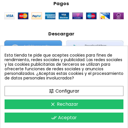
Pagos
Descargar
Esta tienda te pide que aceptes cookies para fines de
rendimiento, redes sociales y publicidad. Las redes sociales
y las cookies publicitarias de terceros se utilizan para
ofrecerte funciones de redes sociales y anuncios
personalizados. ¿Aceptas estas cookies y el procesamiento
Etiquetas Populares
de datos personales involucrados?
abamectina
Configurar
tune
Rechazar
clear
Copyright © 2008 - Todos los derechos reservados. Número de
Aceptar
done_all
alta en ROPO Agricultura 1046185372SS