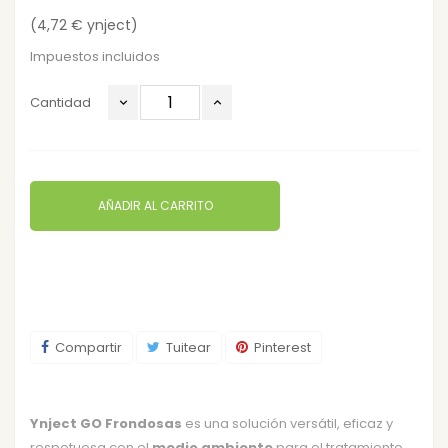
(4,72 € ynject)
Impuestos incluidos
Cantidad
AÑADIR AL CARRITO
Compartir
Tuitear
Pinterest
Ynject GO Frondosas
es una solución versátil, eficaz y
respetuosa con el
medio ambiente
para el tratamiento