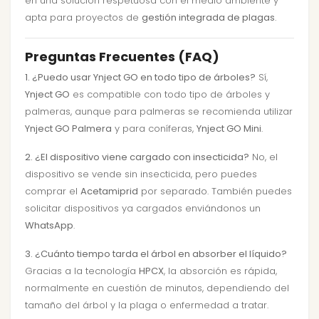
en una solución respetuosa con el medio ambiente y
apta para proyectos de
gestión integrada de plagas
.
Preguntas Frecuentes (FAQ)
1. ¿Puedo usar Ynject GO en todo tipo de árboles?
Sí,
Ynject GO
es compatible con todo tipo de árboles y
palmeras, aunque para palmeras se recomienda utilizar
Ynject GO Palmera
y para coníferas,
Ynject GO Mini
.
2. ¿El dispositivo viene cargado con insecticida?
No, el
dispositivo se vende sin insecticida, pero puedes
comprar el
Acetamiprid
por separado. También puedes
solicitar dispositivos ya cargados enviándonos un
WhatsApp
.
3. ¿Cuánto tiempo tarda el árbol en absorber el líquido?
Gracias a la tecnología
HPCX
, la absorción es rápida,
normalmente en cuestión de minutos, dependiendo del
tamaño del árbol y la plaga o enfermedad a tratar.