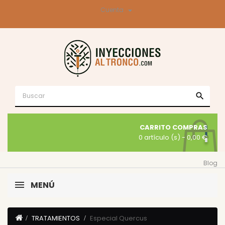

Cuenta
search
CARRITO COMPRAS
0 artículo (s)
- 0,00 €
Blog
MENÚ
TRATAMIENTOS
Especial Quercus