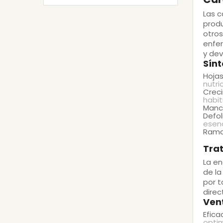
Las
c
produ
otros
enfer
y dev
Sínt
Hojas
nutric
Creci
habit
Manc
Defol
esenc
Rama
Tra
La
en
de l
por t
direc
Vent
Efica
optim