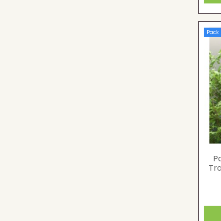
Pack
P
Tr