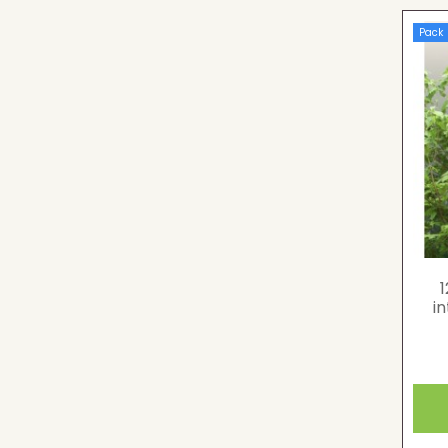
Pack
i