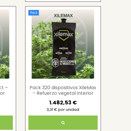
Pack
ct –
Pack 320 dispositivos XileMax
ior
– Refuerzo vegetal interior
1.482,53 €
3,31 € por unidad