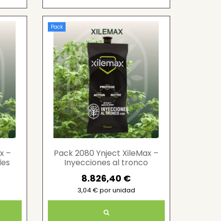
Pack
x –
Pack 2080 Ynject XileMax –
les
Inyecciones al tronco
profesionales
8.826,40 €
3,04 € por unidad