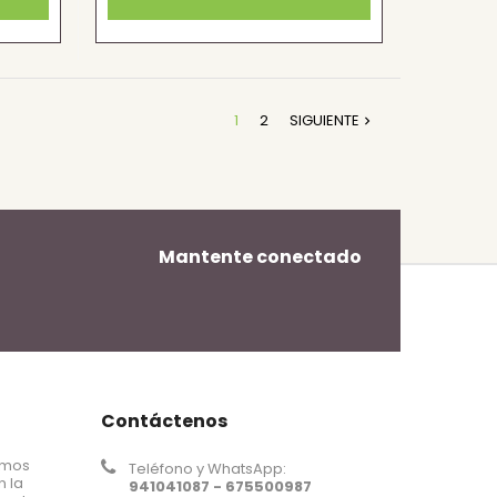
1
2
SIGUIENTE

Mantente conectado
Contáctenos
omos
Teléfono y WhatsApp:
n la
941041087 - 675500987