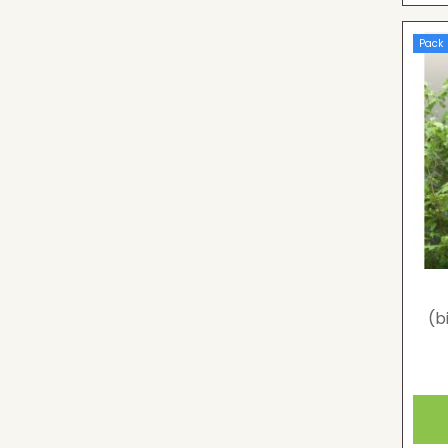
Pack
(b