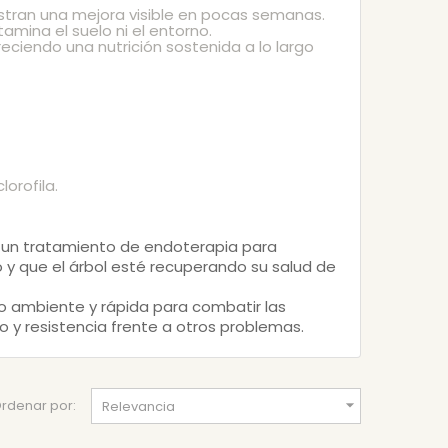
stran una mejora visible en pocas semanas.
tamina el suelo ni el entorno.
eciendo una nutrición sostenida a lo largo
lorofila.
e un tratamiento de endoterapia para
o y que el árbol esté recuperando su salud de
o ambiente y rápida para combatir las
o y resistencia frente a otros problemas.

rdenar por:
Relevancia