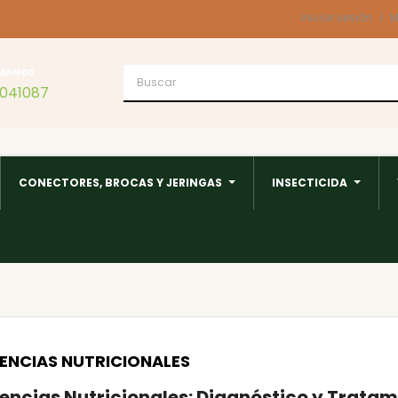
Iniciar sesión
M
MANOS
1041087
CONECTORES, BROCAS Y JERINGAS
INSECTICIDA
ENCIAS NUTRICIONALES
encias Nutricionales: Diagnóstico y Trata