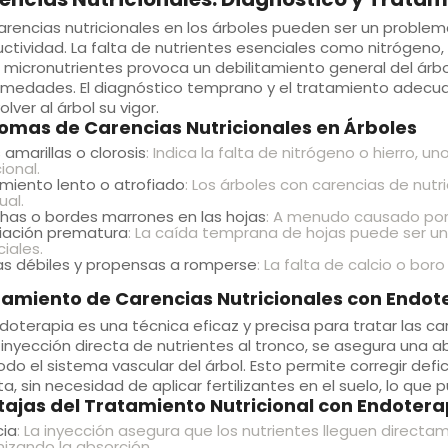
arencias nutricionales
en los árboles pueden ser un problema
ctividad. La falta de nutrientes esenciales como nitrógeno, f
 micronutrientes provoca un debilitamiento general del árb
medades. El diagnóstico temprano y el tratamiento adecuad
olver al árbol su vigor.
omas de Carencias Nutricionales en Árboles
 amarillas o clorosis
: Indica la falta de nitrógeno o hierro, 
ional.
miento lento o atrofiado
: Los árboles con carencias de nut
ual.
has o bordes marrones en las hojas
: A menudo causado por 
iación prematura
: La caída temprana de hojas puede ser un
iales.
s débiles y propensas a romperse
: La falta de calcio o boro
tamiento de Carencias Nutricionales con Endot
doterapia
es una técnica eficaz y precisa para tratar las car
a
inyección directa de nutrientes
al tronco, se asegura una ab
odo el sistema vascular del árbol. Esto permite corregir defi
ta, sin necesidad de aplicar fertilizantes en el suelo, lo qu
ajas del Tratamiento Nutricional con Endotera
cia
: La inyección asegura que los nutrientes lleguen directa
izando la absorción.