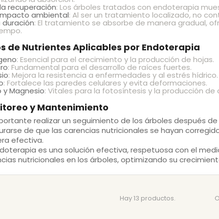
da recuperación
: Los árboles tratados con endoterapia mue
 impacto ambiental
: Al ser un tratamiento localizado, no con
 duración
: El tratamiento se absorbe de manera gradual, ofr
iempo.
s de Nutrientes Aplicables por Endoterapia
ógeno
: Esencial para el crecimiento y la producción de hojas.
ro
: Fundamental para el desarrollo de raíces fuertes.
sio
: Mejora la resistencia a enfermedades y al estrés hídrico.
o
: Fortalece las paredes celulares y evita deformaciones.
o y Magnesio
: Vitales para la fotosíntesis y la producción de c
itoreo y Mantenimiento
portante realizar un seguimiento de los árboles después d
rarse de que las carencias nutricionales se hayan corregid
ra efectiva.
doterapia es una solución efectiva, respetuosa con el medi
cias nutricionales en los árboles, optimizando su crecimient
Hay 13 productos.
O