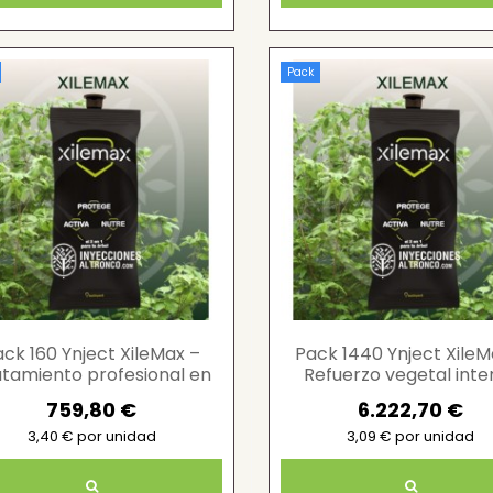
Pack
ack 160 Ynject XileMax –
Pack 1440 Ynject XileM
atamiento profesional en
Refuerzo vegetal inter
árboles
759,80 €
6.222,70 €
3,40 € por unidad
3,09 € por unidad