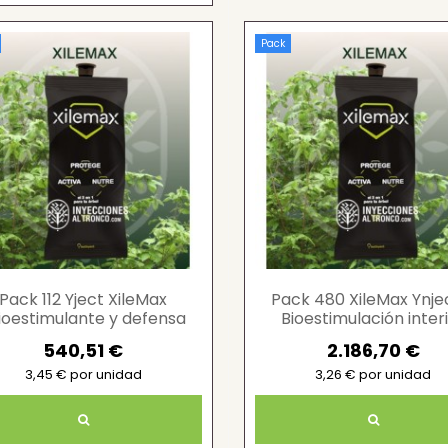
Pack
Pack 112 Yject XileMax
Pack 480 XileMax Ynje
ioestimulante y defensa
Bioestimulación inter
vegetal)
eficiente
540,51 €
2.186,70 €
3,45 € por unidad
3,26 € por unidad