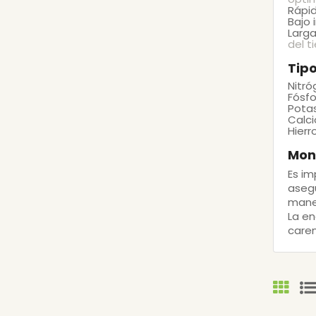
Rápi
Bajo
Larga
del t
Tipo
Nitr
Fósfo
Pota
Calci
Hierr
Mon
Es im
asegu
mane
La en
caren