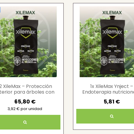
12 XileMax – Protección
1x XileMax Ynject –
nterior para árboles con
Endoterapia nutricion
sistema Ynject
defensiva para árbol
65,80 €
5,81 €
3,92 € por unidad