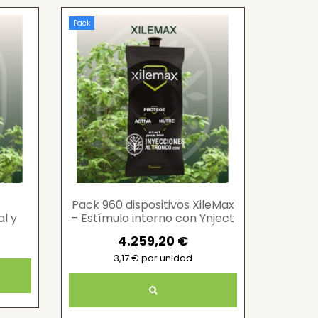
Pack
Pack 960 dispositivos XileMax
al y
– Estímulo interno con Ynject
es
4.259,20 €
3,17 € por unidad