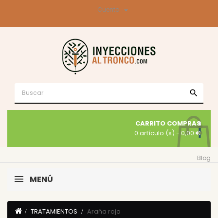

Cuenta
search
CARRITO COMPRAS
0 artículo (s)
- 0,00 €
Blog
MENÚ
TRATAMIENTOS
Araña roja