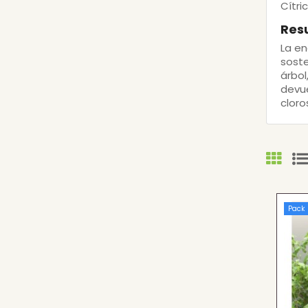
Cítri
Res
La
en
soste
árbol
devue
cloro
Pack