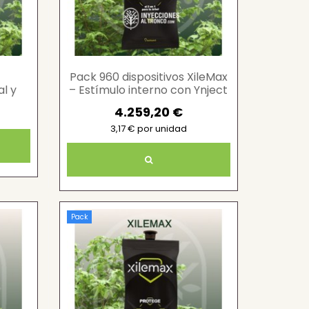
Pack 960 dispositivos XileMax
al y
– Estímulo interno con Ynject
es
4.259,20 €
3,17 € por unidad
Pack