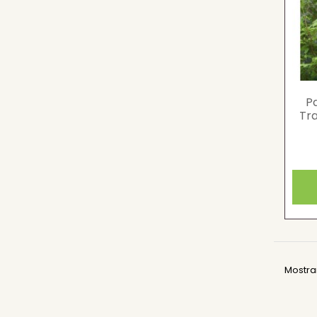
P
Tr
Mostran