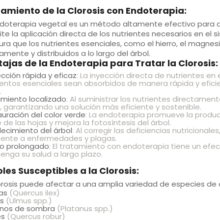
amiento de la Clorosis con Endoterapia:
doterapia vegetal
es un método altamente efectivo para corr
te la aplicación directa de los nutrientes necesarios en el s
ra que los nutrientes esenciales, como el hierro, el magne
amente y distribuidos a lo largo del árbol.
ajas de la Endoterapia para Tratar la Clorosis:
cción rápida y eficaz
: La inyección directa de nutrientes en 
ntos esenciales sean absorbidos de manera rápida y eficie
.
miento localizado
: Al suministrar los nutrientes directament
, garantizando una solución más eficiente y sostenible.
uración del color verde
: La endoterapia promueve la producci
 de las hojas y mejora la fotosíntesis del árbol.
lecimiento del árbol
: Al corregir las deficiencias nutricional
tente a enfermedades y plagas.
to prolongado
: El tratamiento con endoterapia tiene un efe
nga su salud a largo plazo.
les Susceptibles a la Clorosis:
orosis puede afectar a una amplia variedad de especies de
as
(Quercus ilex)
s
(Ulmus spp.)
anos de sombra
(Platanus spp.)
es
(Quercus robur)