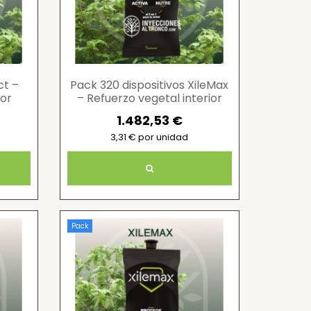
ct –
Pack 320 dispositivos XileMax
ior
– Refuerzo vegetal interior
1.482,53 €
3,31 € por unidad
Pack