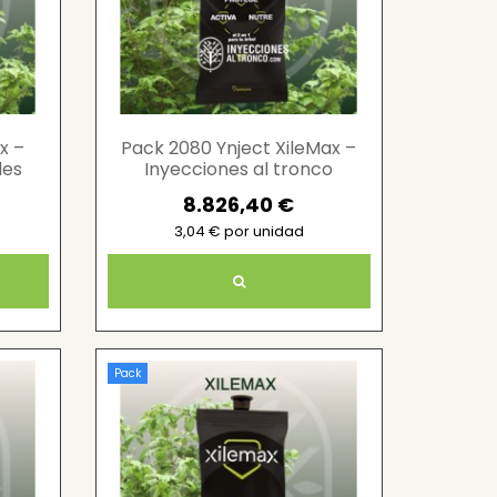
x –
Pack 2080 Ynject XileMax –
les
Inyecciones al tronco
profesionales
8.826,40 €
3,04 € por unidad
Pack