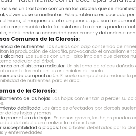
orosis
es un trastorno común en los árboles que se manifiest
al, volviéndose amarillentas. Este problema es causado po
el hierro, el magnesio o el manganeso, que son fundament
nto responsable de la fotosíntesis. La
clorosis
puede afecta
ata, debilitando su capacidad para crecer y defenderse co
sas Comunes de la Clorosis:
iencia de nutrientes
: Los suelos con bajo contenido de mine
ultan la producción de clorofila, provocando el amarillamiento
s alcalinos
: Los suelos con un pH alto impiden que ciertos n
stema radicular del árbol.
emas en el sistema radicular
: Un sistema de raíces dañado
entemente los nutrientes esenciales del suelo.
iciones de compactación
: El suelo compactado reduce la pe
nibilidad de nutrientes para el árbol.
omas de la Clorosis:
llamiento de las hojas
: Las hojas comienzan a perder su co
s.
miento debilitado
: Los árboles afectados por clorosis suel
gor de las hojas y ramas.
ida prematura de hojas
: En casos graves, las hojas pueden 
idad del árbol para realizar la fotosíntesis.
 susceptibilidad a plagas
: Los árboles debilitados por la c
as y enfermedades.