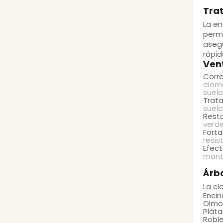
Trat
La
en
permi
asegu
rápid
Vent
Corre
eleme
suelo
Trata
suelo
Resta
verde
Forta
resis
Efec
mante
Árbo
La cl
Encin
Olmo
Plát
Robl