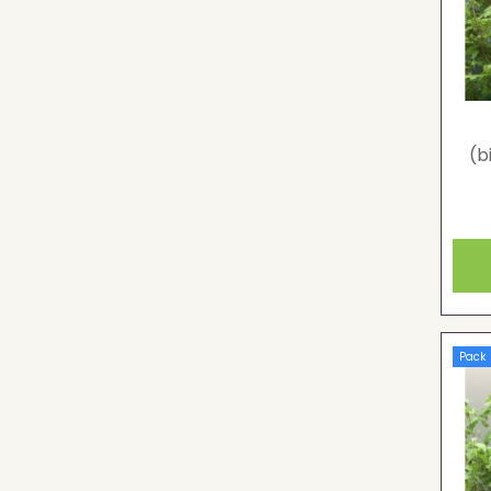
(b
Pack