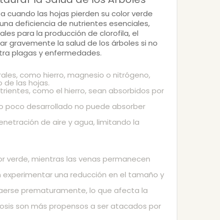
a cuando las hojas pierden su color verde
r una
deficiencia de nutrientes esenciales
,
ales para la
producción de clorofila
, el
r gravemente la salud de los árboles si no
ntra plagas y enfermedades.
rales, como hierro, magnesio o nitrógeno,
 de las hojas.
utrientes, como el hierro, sean absorbidos por
 o poco desarrollado no puede absorber
netración de aire y agua, limitando la
lor verde, mientras las venas permanecen
en experimentar una reducción en el tamaño y
caerse prematuramente, lo que afecta la
lorosis son más propensos a ser atacados por