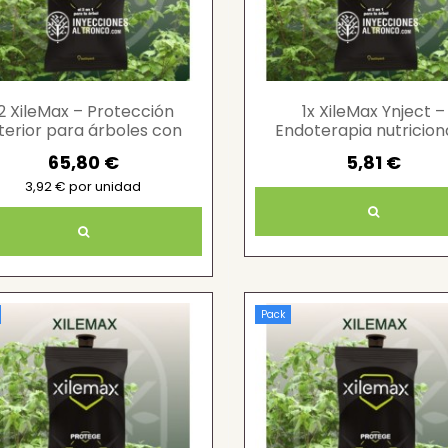
12 XileMax – Protección
1x XileMax Ynject –
nterior para árboles con
Endoterapia nutricion
sistema Ynject
defensiva para árbol
65,80 €
5,81 €
3,92 € por unidad
Pack