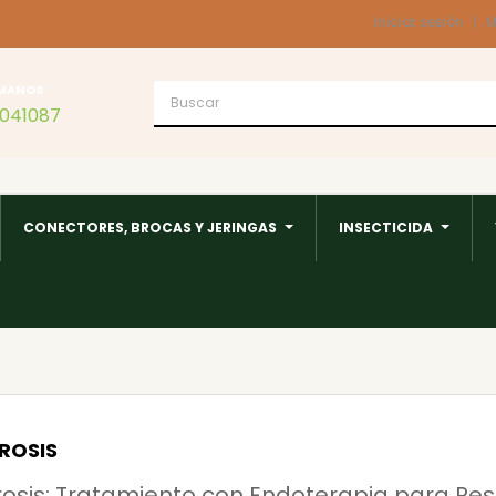
Iniciar sesión
M
MANOS
1041087
CONECTORES, BROCAS Y JERINGAS
INSECTICIDA
ROSIS
rosis: Tratamiento con Endoterapia para Rest