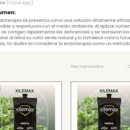
cos
(Citrus spp.)
umen:
doterapia
se presenta como una solución altamente eficaz p
nible y respetuosa con el medio ambiente. Al aplicar nutrie
, se corrigen rápidamente las deficiencias y se restauran los
lve al árbol su color verde natural y lo fortalece contra fut
sis, no dudes en considerar la endoterapia como un método 
Hay 13 productos.
O