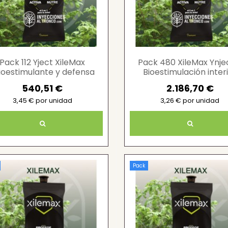
Pack 112 Yject XileMax
Pack 480 XileMax Ynje
ioestimulante y defensa
Bioestimulación inter
vegetal)
eficiente
540,51 €
2.186,70 €
3,45 € por unidad
3,26 € por unidad
Pack