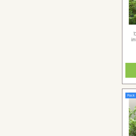
i
Pack