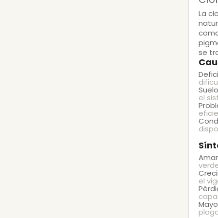
La
cl
natur
como 
pigme
se tr
Cau
Defic
dific
Suelo
el si
Probl
efici
Cond
dispo
Sínt
Amari
verde
Creci
el vi
Pérd
capac
Mayor
plag