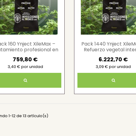
ack 160 Ynject XileMax –
Pack 1440 Ynject XileM
atamiento profesional en
Refuerzo vegetal inter
árboles
759,80 €
6.222,70 €
3,40 € por unidad
3,09 € por unidad
do 1-12 de 13 artículo(s)