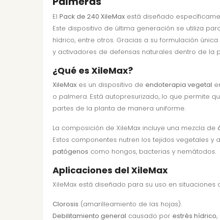
Palmeras
El
Pack de 240 XileMax
está diseñado específicame
Este dispositivo de última generación se utiliza pa
hídrico, entre otros. Gracias a su formulación únic
y activadores de defensas naturales dentro de la p
¿Qué es XileMax?
XileMax
es un dispositivo de
endoterapia vegetal
e
o palmera. Está autopresurizado, lo que permite q
partes de la planta de manera uniforme.
La composición de XileMax incluye una mezcla de
Estos componentes nutren los tejidos vegetales y 
patógenos
como hongos, bacterias y nemátodos.
Aplicaciones del XileMax
XileMax está diseñado para su uso en situaciones 
Clorosis
(amarilleamiento de las hojas).
Debilitamiento general
causado por
estrés hídrico
,