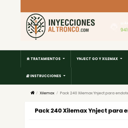
LLÁ
94
TRATAMIENTOS
YNJECT GO Y XILEMAX
INSTRUCCIONES
Xilemax
Pack 240 Xilemax Ynject para endot
Pack 240 Xilemax Ynject para 