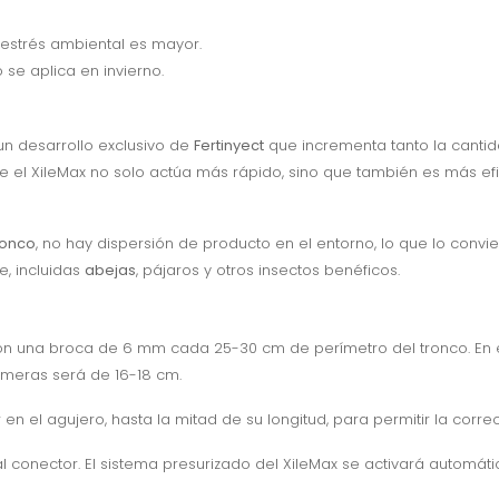
 estrés ambiental es mayor.
se aplica en invierno.
n desarrollo exclusivo de
Fertinyect
que incrementa tanto la canti
que el XileMax no solo actúa más rápido, sino que también es más ef
ronco
, no hay dispersión de producto en el entorno, lo que lo conv
e, incluidas
abejas
, pájaros y otros insectos benéficos.
con una broca de 6 mm cada 25-30 cm de perímetro del tronco. En e
lmeras será de 16-18 cm.
r en el agujero, hasta la mitad de su longitud, para permitir la corre
al conector. El sistema presurizado del XileMax se activará automátic