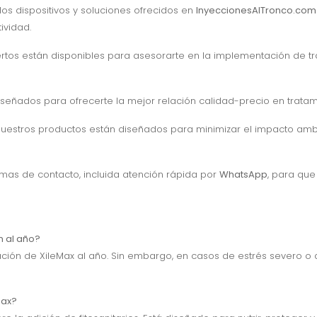
 los dispositivos y soluciones ofrecidos en
InyeccionesAlTronco.com
ividad.
ertos están disponibles para asesorarte en la implementación de 
iseñados para ofrecerte la mejor relación calidad-precio en trata
nuestros productos están diseñados para minimizar el impacto amb
rmas de contacto, incluida atención rápida por
WhatsApp
, para qu
n al año?
ación de XileMax al año. Sin embargo, en casos de estrés severo o
Max?