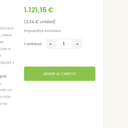
1.121,15 €
(3,34 € unidad)
al para
Impuestos incluidos
, ideal
el
Cantidad
cias a
n
rápida y
AÑADIR AL CARRITO
pia
,
ando un
ra más
 las