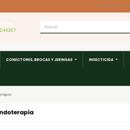
Iniciar sesión
M
MANOS
1041087
CONECTORES, BROCAS Y JERINGAS
INSECTICIDA
erapia
endoterapia