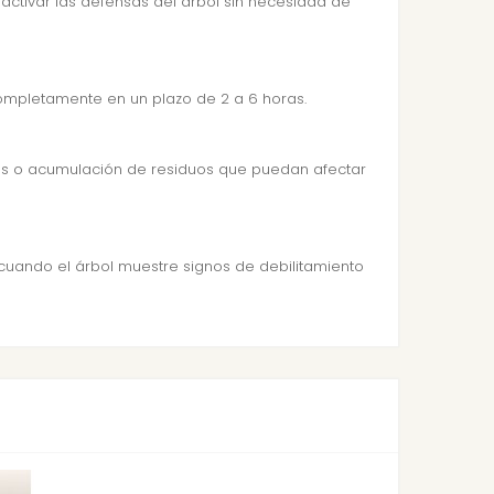
 activar las defensas del árbol sin necesidad de
completamente en un plazo de 2 a 6 horas.
ones o acumulación de residuos que puedan afectar
uando el árbol muestre signos de debilitamiento