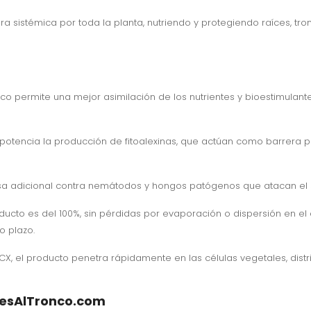
era sistémica por toda la planta, nutriendo y protegiendo raíces, tro
onco permite una mejor asimilación de los nutrientes y bioestimulant
x potencia la producción de fitoalexinas, que actúan como barrer
sa adicional contra nemátodos y hongos patógenos que atacan el si
ducto es del 100%, sin pérdidas por evaporación o dispersión en el 
o plazo.
HPCX, el producto penetra rápidamente en las células vegetales, d
nesAlTronco.com