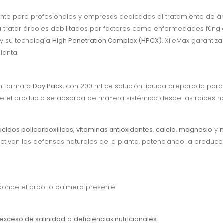
nte para profesionales y empresas dedicadas al tratamiento de 
ra tratar árboles debilitados por factores como enfermedades fúngica
a y su tecnología
High Penetration Complex (HPCX)
, XileMax garantiza
lanta.
n formato
Doy Pack
, con 200 ml de solución líquida preparada para
ue el producto se absorba de manera sistémica desde las raíces has
ácidos policarboxílicos
,
vitaminas antioxidantes
,
calcio
,
magnesio
y
activan las defensas naturales de la planta, potenciando la produc
donde el árbol o palmera presente:
exceso de salinidad
o
deficiencias nutricionales
.