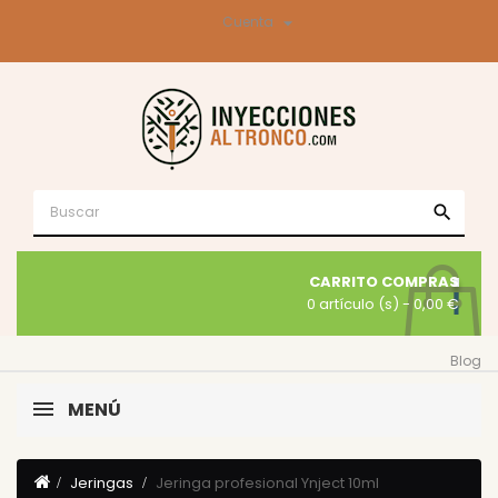

Cuenta
search
CARRITO COMPRAS
0 artículo (s)
- 0,00 €
Blog
MENÚ
Jeringas
Jeringa profesional Ynject 10ml