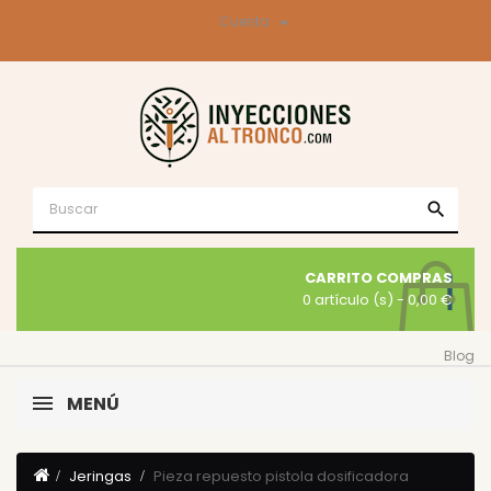

Cuenta
search
CARRITO COMPRAS
0 artículo (s)
- 0,00 €
Blog
MENÚ
Jeringas
Pieza repuesto pistola dosificadora