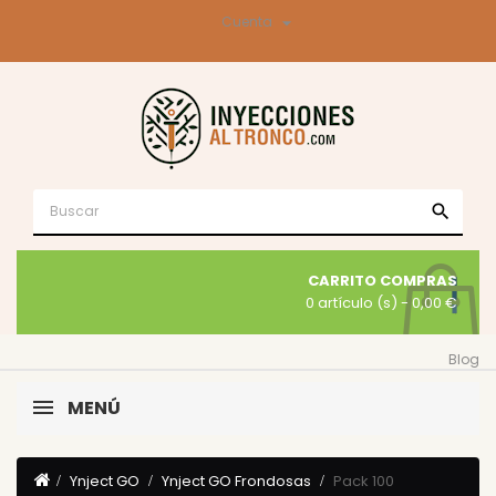

Cuenta
search
CARRITO COMPRAS
0 artículo (s)
- 0,00 €
Blog
MENÚ
Ynject GO
Ynject GO Frondosas
Pack 100