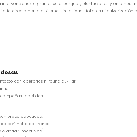
intervenciones a gran escala: parques, plantaciones y entornos u
nitario directamente al xilema, sin residuos foliares ni pulverización 
ndosas
ntacto con operarios ni fauna auxiliar.
nual.
n campañas repetidas.
d con broca adecuada.
de perímetro del tronco.
le añadir insecticida).