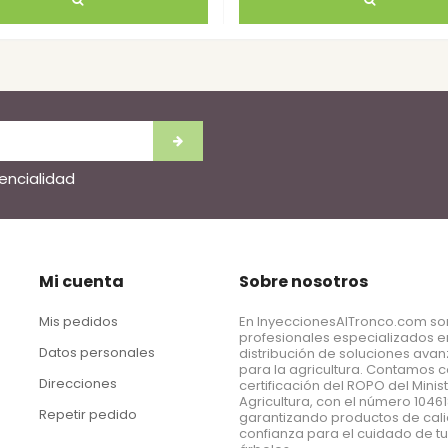
dencialidad
Mi cuenta
Sobre nosotros
Mis pedidos
En InyeccionesAlTronco.com s
profesionales especializados e
Datos personales
distribución de soluciones ava
para la agricultura. Contamos c
Direcciones
certificación del ROPO del Minis
Agricultura, con el número 1046
Repetir pedido
garantizando productos de cal
confianza para el cuidado de t