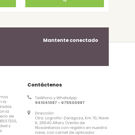
Mantente conectado
Contáctenos
omos
Teléfono y WhatsApp:
n la
941041087 - 675500987
nzadas
on la
Dirección:
terio de
Ctra. Logroño-Zaragoza, Km 70, Nave
185372SS,
6, 26540 Alfaro (Venta de
idad y
fitosanitarios con registro en nuestra
us
nave, con carnet de aplicador.