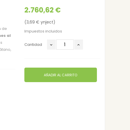
2.760,62 €
(3,69 € ynject)
s
de
Impuestos incluidos
es al
es
Cantidad
látano,
AÑADIR AL CARRITO