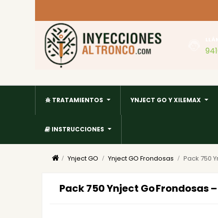
LLÁ
94
TRATAMIENTOS
YNJECT GO Y XILEMAX
INSTRUCCIONES
Ynject GO
Ynject GO Frondosas
Pack 750 Y
Pack 750 Ynject Go Frondosas – 