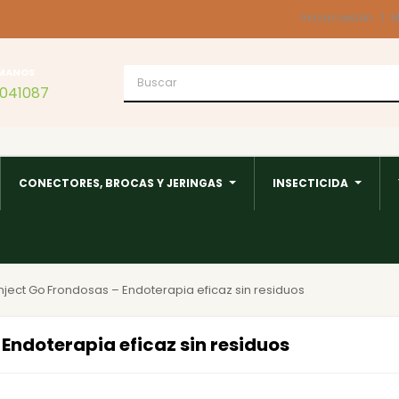
Iniciar sesión
M
MANOS
1041087
CONECTORES, BROCAS Y JERINGAS
INSECTICIDA
nject Go Frondosas – Endoterapia eficaz sin residuos
Endoterapia eficaz sin residuos