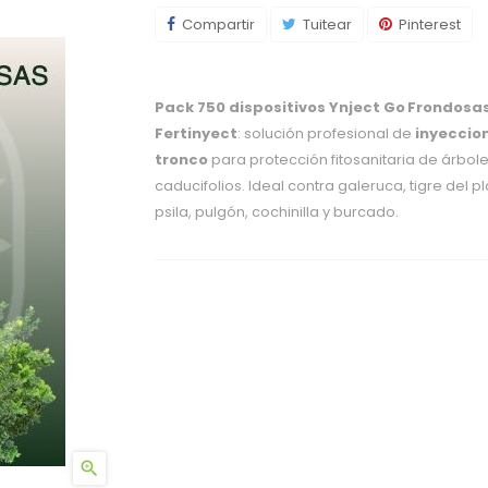
Compartir
Tuitear
Pinterest
Pack 750 dispositivos Ynject Go Frondosa
Fertinyect
: solución profesional de
inyeccion
tronco
para protección fitosanitaria de árbol
caducifolios. Ideal contra galeruca, tigre del p
psila, pulgón, cochinilla y burcado.
