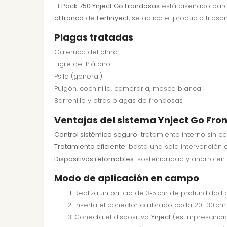
El
Pack 750 Ynject Go Frondosas
está diseñado para 
al tronco
de
Fertinyect
, se aplica el producto fitosa
Plagas tratadas
Galeruca del olmo
Tigre del Plátano
Psila (general)
Pulgón, cochinilla, cameraria, mosca blanca
Barrenillo y otras plagas de frondosas
Ventajas del sistema Ynject Go Fro
Control sistémico seguro:
tratamiento interno sin co
Tratamiento eficiente:
basta una sola intervención a
Dispositivos retornables:
sostenibilidad y ahorro e
Modo de aplicación en campo
Realiza un orificio de 3‑5 cm de profundida
Inserta el conector calibrado cada 20–30 cm 
Conecta el dispositivo
Ynject
(es imprescindib