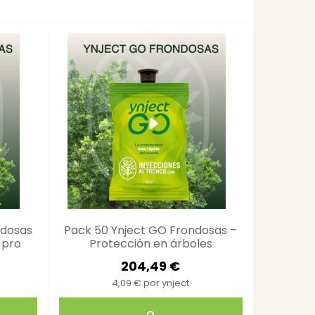
ndosas
Pack 50 Ynject GO Frondosas –
Pack 300
 pro
Protección en árboles
Endo
204,49 €
4,09 € por ynject