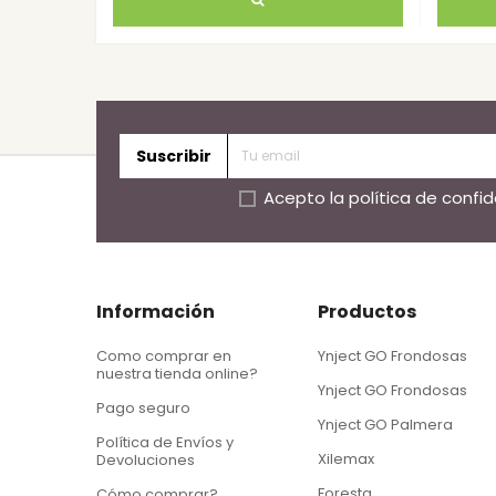
Suscribir
Acepto la
política de confi
Información
Productos
Como comprar en
Ynject GO Frondosas
nuestra tienda online?
Ynject GO Frondosas
Pago seguro
Ynject GO Palmera
Política de Envíos y
Xilemax
Devoluciones
Foresta
Cómo comprar?