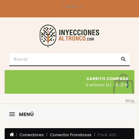

Cuenta
search
CARRITO COMPRAS
0 artículo (s)
- 0,00 €
Blog
MENÚ
Conectores
Conector Frondosas
Pack 400