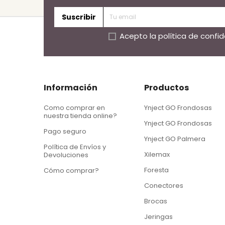
Suscribir
Acepto la
política de confi
Información
Productos
Como comprar en
Ynject GO Frondosas
nuestra tienda online?
Ynject GO Frondosas
Pago seguro
Ynject GO Palmera
Política de Envíos y
Xilemax
Devoluciones
Foresta
Cómo comprar?
Conectores
Brocas
Jeringas