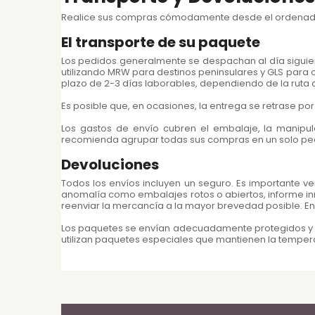
Realice sus compras cómodamente desde el ordenador, t
El transporte de su paquete
Los pedidos generalmente se despachan al día siguien
utilizando MRW para destinos peninsulares y GLS para o
plazo de 2-3 días laborables, dependiendo de la ruta d
Es posible que, en ocasiones, la entrega se retrase por d
Los gastos de envío cubren el embalaje, la manipul
recomienda agrupar todas sus compras en un solo ped
Devoluciones
Todos los envíos incluyen un seguro. Es importante ve
anomalía como embalajes rotos o abiertos, informe in
reenviar la mercancía a la mayor brevedad posible. En c
Los paquetes se envían adecuadamente protegidos y em
utilizan paquetes especiales que mantienen la tempera