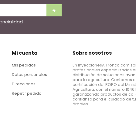
dencialidad
Mi cuenta
Sobre nosotros
Mis pedidos
En InyeccionesAlTronco.com s
profesionales especializados e
Datos personales
distribución de soluciones ava
para la agricultura. Contamos c
Direcciones
certificación del ROPO del Minis
Agricultura, con el número 1046
Repetir pedido
garantizando productos de cal
confianza para el cuidado de t
árboles.