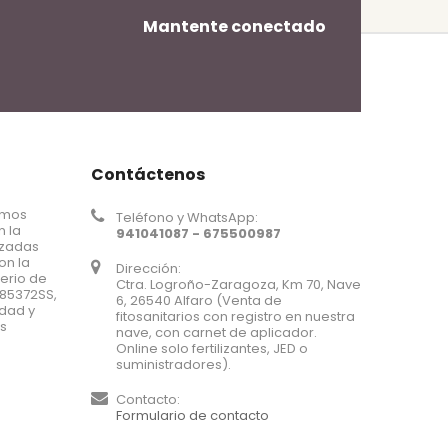
Mantente conectado
Contáctenos
omos
Teléfono y WhatsApp:
n la
941041087 - 675500987
nzadas
on la
Dirección:
terio de
Ctra. Logroño-Zaragoza, Km 70, Nave
185372SS,
6, 26540 Alfaro (Venta de
idad y
fitosanitarios con registro en nuestra
us
nave, con carnet de aplicador.
Online solo fertilizantes, JED o
suministradores).
Contacto:
Formulario de contacto