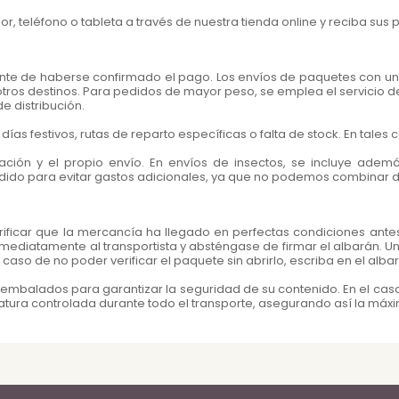
eléfono o tableta a través de nuestra tienda online y reciba sus p
te de haberse confirmado el pago. Los envíos de paquetes con un 
tros destinos. Para pedidos de mayor peso, se emplea el servicio de
e distribución.
ías festivos, rutas de reparto específicas o falta de stock. En tales ca
ación y el propio envío. En envíos de insectos, se incluye adem
ido para evitar gastos adicionales, ya que no podemos combinar do
rificar que la mercancía ha llegado en perfectas condiciones antes
mediatamente al transportista y absténgase de firmar el albarán. 
aso de no poder verificar el paquete sin abrirlo, escriba en el albar
balados para garantizar la seguridad de su contenido. En el caso d
tura controlada durante todo el transporte, asegurando así la máxim