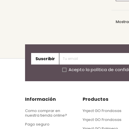
Mostran
Suscribir
Acepto la
política de confi
Información
Productos
Como comprar en
Ynject GO Frondosas
nuestra tienda online?
Ynject GO Frondosas
Pago seguro
Ynject GO Palmera