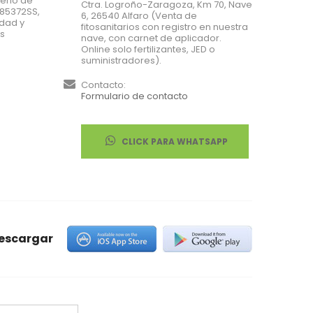
terio de
Ctra. Logroño-Zaragoza, Km 70, Nave
185372SS,
6, 26540 Alfaro (Venta de
idad y
fitosanitarios con registro en nuestra
us
nave, con carnet de aplicador.
Online solo fertilizantes, JED o
suministradores).
Contacto:
Formulario de contacto
CLICK PARA WHATSAPP
escargar