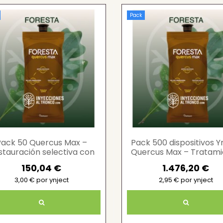
Pack
Pack 50 Quercus Max –
Pack 500 dispositivos Y
stauración selectiva con
Quercus Max – Tratam
sistema Ynject
profesional Quercu
150,04 €
1.476,20 €
3,00 € por ynject
2,95 € por ynject