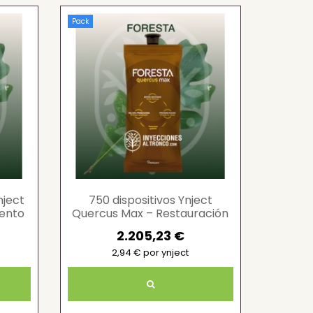
Pack
nject
750 dispositivos Ynject
iento
Quercus Max – Restauración
s
forestal avanzada
2.205,23 €
2,94 € por ynject