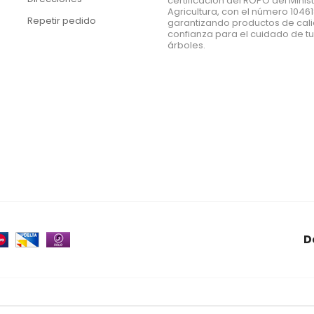
certificación del ROPO del Minis
Agricultura, con el número 1046
Repetir pedido
garantizando productos de cal
confianza para el cuidado de t
árboles.
a
D