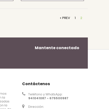
PREV
1
2

Mantente conectado
Contáctenos
omos
Teléfono y WhatsApp:
n la
941041087 - 675500987
nzadas
on la
Dirección: