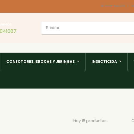
Iniciar sesión
M
MANOS
1041087
CONECTORES, BROCAS Y JERINGAS
INSECTICIDA
Hay 15 productos.
O