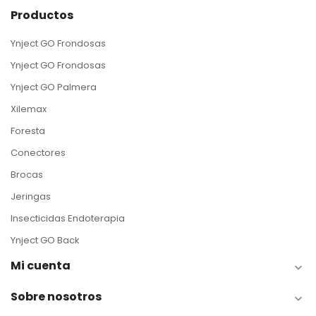
Productos
Ynject GO Frondosas
Ynject GO Frondosas
Ynject GO Palmera
Xilemax
Foresta
Conectores
Brocas
Jeringas
Insecticidas Endoterapia
Ynject GO Back
Mi cuenta

Sobre nosotros
