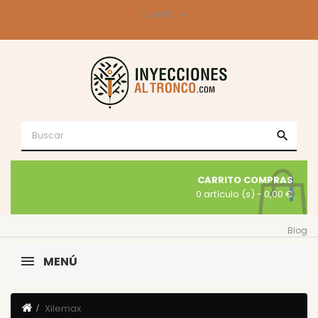

Cuenta
search
CARRITO COMPRAS
0 artículo (s)
- 0,00 €
Blog
MENÚ
Xilemax