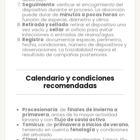
Seguimiento
: verificar el
encogimiento
del
dispositivo durante el proceso. La absorción
puede durar de
minutos a pocas horas
en
función de especie, diámetro y clima.
Retirada y sellado
: retirar el dispositivo una
vez vacío y
sellar
el orificio para evitar
infecciones o entradas de resina/agua.
Registro
: documentar especie, perímetro,
fecha, condiciones, número de dispositivos y
observaciones. La trazabilidad mejora el
resultado de campañas posteriores.
Calendario y condiciones
recomendadas
Procesionaria
: de
finales de invierno a
primavera
, antes de la mayor actividad
larvaria y con
flujo de savia activo
.
Tomicus
: de
primavera a inicios de verano
,
teniendo en cuenta
fenología
y condiciones
del arbolado.
Clima
: temperaturas moderadas (aprox. 10–