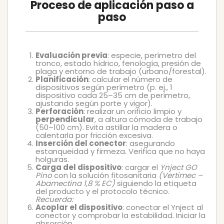
Proceso de aplicación paso a
paso
Evaluación previa
: especie, perímetro del
tronco, estado hídrico, fenología, presión de
plaga y entorno de trabajo (urbano/forestal).
Planificación
: calcular el número de
dispositivos según perímetro (p. ej., 1
dispositivo cada 25–35 cm de perímetro,
ajustando según porte y vigor).
Perforación
: realizar un orificio limpio y
perpendicular
, a altura cómoda de trabajo
(50–100 cm). Evita astillar la madera o
calentarla por fricción excesiva.
Inserción del conector
: asegurando
estanqueidad y firmeza. Verifica que no haya
holguras.
Carga del dispositivo
: cargar el
Ynject GO
Pino
con la solución fitosanitaria
(Vertimec –
Abamectina 1,8 % EC)
siguiendo la etiqueta
del producto y el protocolo técnico.
Recuerda:
Acoplar el dispositivo
: conectar el Ynject al
conector y comprobar la estabilidad. Iniciar la
absorción.