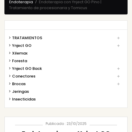
Endoterapia
Endoterapia con Ynject GO Pino |
Tratamiento de procesionaria y Tomicus
TRATAMIENTOS

Ynject GO

Xilemax
Foresta
Ynject GO Back

Conectores

Brocas

Jeringas
Insecticidas
Publicado : 23/10/2025