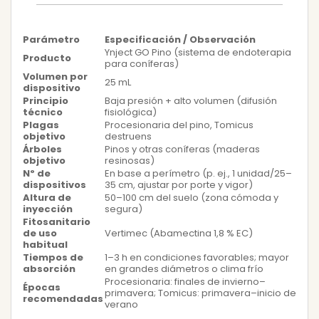
Parámetro
Especificación / Observación
Ynject GO Pino (sistema de endoterapia
Producto
para coníferas)
Volumen por
25 mL
dispositivo
Principio
Baja presión + alto volumen (difusión
técnico
fisiológica)
Plagas
Procesionaria del pino, Tomicus
objetivo
destruens
Árboles
Pinos y otras coníferas (maderas
objetivo
resinosas)
Nº de
En base a perímetro (p. ej., 1 unidad/25–
dispositivos
35 cm, ajustar por porte y vigor)
Altura de
50–100 cm del suelo (zona cómoda y
inyección
segura)
Fitosanitario
de uso
Vertimec (Abamectina 1,8 % EC)
habitual
Tiempos de
1–3 h en condiciones favorables; mayor
absorción
en grandes diámetros o clima frío
Procesionaria: finales de invierno–
Épocas
primavera; Tomicus: primavera–inicio de
recomendadas
verano