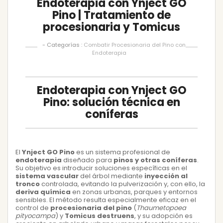
Endoterapia con Ynject GO
Pino | Tratamiento de
procesionaria y Tomicus
- Categorías :
Combatir Procesionaria del Pino con
Endoterapia
Endoterapia con Ynject GO
Pino: solución técnica en
coníferas
El
Ynject GO Pino
es un sistema profesional de
endoterapia
diseñado para
pinos y otras coníferas
.
Su objetivo es introducir soluciones específicas en el
sistema vascular
del árbol mediante
inyección al
tronco
controlada, evitando la pulverización y, con ello, la
deriva química
en zonas urbanas, parques y entornos
sensibles. El método resulta especialmente eficaz en el
control de
procesionaria del pino
(
Thaumetopoea
pityocampa
) y
Tomicus destruens
, y su adopción es