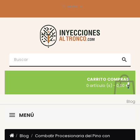

Cuenta
search
CARRITO COMPRAS
0 artículo (s)
- 0,00 €
Blog
MENÚ
Blog
Combatir Procesionaria del Pino con