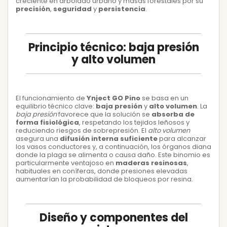
creciente en arbolado urbano y masas forestales por su
precisión
,
seguridad
y
persistencia
.
Principio técnico: baja presión
y alto volumen
El funcionamiento de
Ynject GO Pino
se basa en un
equilibrio técnico clave:
baja presión
y
alto volumen
. La
baja presión
favorece que la solución se
absorba de
forma fisiológica
, respetando los tejidos leñosos y
reduciendo riesgos de sobrepresión. El
alto volumen
asegura una
difusión interna suficiente
para alcanzar
los vasos conductores y, a continuación, los órganos diana
donde la plaga se alimenta o causa daño. Este binomio es
particularmente ventajoso en
maderas resinosas
,
habituales en coníferas, donde presiones elevadas
aumentarían la probabilidad de bloqueos por resina.
Diseño y componentes del