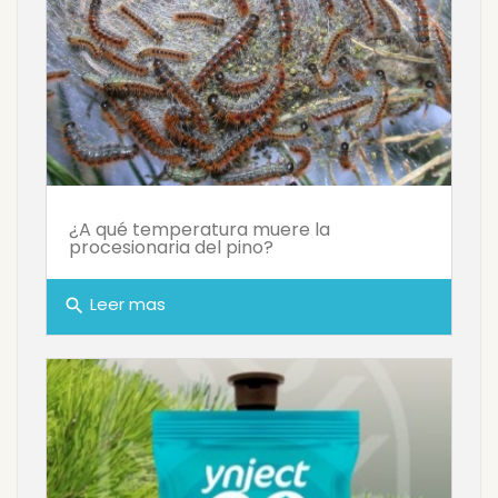
¿A qué temperatura muere la
procesionaria del pino?
Leer mas
search