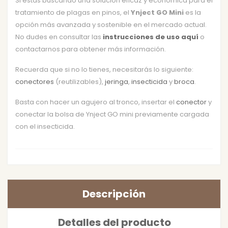
Si estás buscando una solución eficaz y económica para el
tratamiento de plagas en pinos, el
Ynject GO Mini
es la
opción más avanzada y sostenible en el mercado actual.
No dudes en consultar las
instrucciones de uso aquí
o
contactarnos para obtener más información.
Recuerda que si no lo tienes, necesitarás lo siguiente:
conectores
(reutilizables),
jeringa
,
insecticida
y
broca
.
Basta con hacer un agujero al tronco, insertar el
conector
y
conectar la bolsa de Ynject GO mini previamente cargada
con el insecticida.
Descripción
Detalles del producto