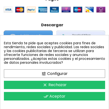
Descargar
Esta tienda te pide que aceptes cookies para fines de
rendimiento, redes sociales y publicidad. Las redes sociales
y las cookies publicitarias de terceros se utilizan para
ofrecerte funciones de redes sociales y anuncios
personalizados. ¿Aceptas estas cookies y el procesamiento
Etiquetas Populares
de datos personales involucrados?
abamectina
Configurar
tune
Rechazar
clear
Copyright © 2008 - Todos los derechos reservados. Número de
Aceptar
done_all
alta en ROPO Agricultura 1046185372SS