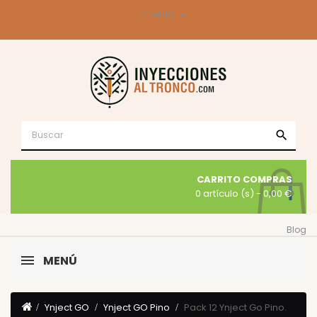

Cuenta
search
CARRITO COMPRAS
0 artículo (s)
- 0,00 €
Blog
MENÚ
Ynject GO
Ynject GO Pino
Pack 12 Ynject Go Pino.