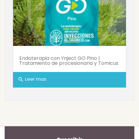
Endoterapia con Ynject GO Pino |
Tratamiento de procesionaria y Tomicus
Leer mas
search