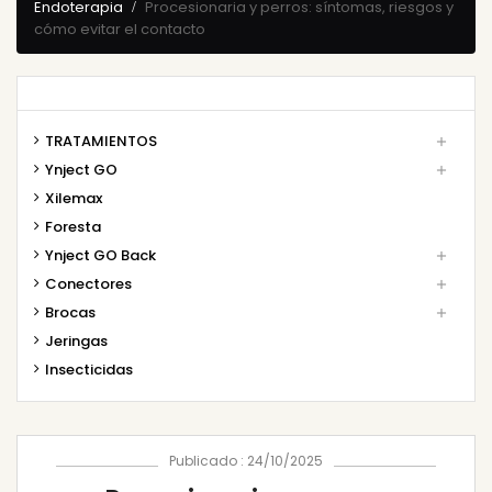
Endoterapia
Procesionaria y perros: síntomas, riesgos y
cómo evitar el contacto
TRATAMIENTOS

Ynject GO

Xilemax
Foresta
Ynject GO Back

Conectores

Brocas

Jeringas
Insecticidas
Publicado : 24/10/2025