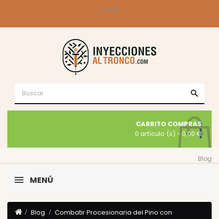

Cuenta
search
CARRITO COMPRAS
0 artículo (s)
- 0,00 €
Blog
MENÚ
Blog
Combatir Procesionaria del Pino con