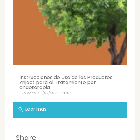
Instrucciones de Uso de los Productos
Ynject para el Tratamiento por
endoterapia
Publicado : 26/09/2024 15:47:57
Leer mas
search
Share