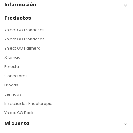
Información

Productos
Ynject GO Frondosas
Ynject GO Frondosas
Ynject GO Palmera
Xilemax
Foresta
Conectores
Brocas
Jeringas
Insecticidas Endoterapia
Ynject GO Back
Mi cuenta
