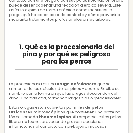
contacto con una oruga o con sus pelos flotando en el aire
puede desencadenar una reacción alérgica severa. Este
artículo explica de forma práctica cómo identificar la
plaga, qué hacer en caso de contacto y cómo prevenirla
mediante tratamientos profesionales en los árboles.
1. Qué es la procesionaria del
pino y por qué es peligrosa
para los perros
La procesionaria es una
oruga defoliadora
que se
alimenta de las acículas de los pinos y cedros. Recibe su
nombre por la forma en que las orugas descienden del
árbol, una tras otra, formando largas filas o “procesiones”.
Estas orugas están cubiertas por miles de
pelos
urticantes microscópicos
que contienen una proteína
tóxica llamada
thaumatopina
. Al romperse, estos pelos
liberan la toxina, provocando graves reacciones
inflamatorias al contacto con piel, ojos o mucosas.