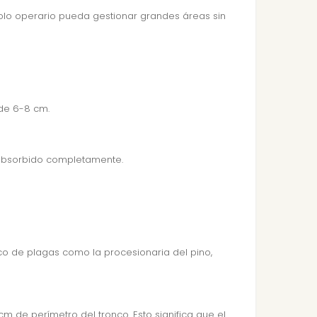
n solo operario pueda gestionar grandes áreas sin
 de 6-8 cm.
a absorbido completamente.
gico de plagas como la procesionaria del pino,
 de perímetro del tronco. Esto significa que el