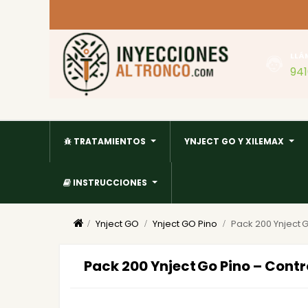
LLÁ
94
TRATAMIENTOS
YNJECT GO Y XILEMAX
INSTRUCCIONES
Ynject GO
Ynject GO Pino
Pack 200 Ynject G
Pack 200 Ynject Go Pino – Contr