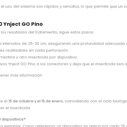
 y el uso del sistema son rápidos y sencillos, lo que permite que u
0 Ynject GO Pino
los resultados del tratamiento, sigue estos pasos:
co a intervalos de 25-30 cm, asegurando una profundidad adecuada
es reutilizables en cada perforación.
ectina u otro insecticida por dispositivo.
tivos Ynject GO Pino a los conectores y deja que el insecticida se
ener más información.
re el
15 de octubre y el 15 de enero
, coincidiendo con el ciclo bioló
 el insecticida.
 dispositivos?
jemplar. Como referencia, un dispositivo se aplica por cada 25 cm