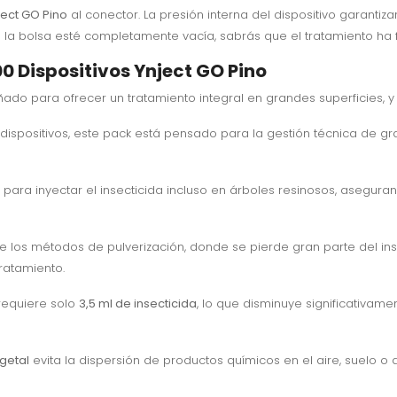
ject GO Pino
al conector. La presión interna del dispositivo garantiza
 la bolsa esté completamente vacía, sabrás que el tratamiento ha 
0 Dispositivos Ynject GO Pino
ado para ofrecer un tratamiento integral en grandes superficies, y 
 dispositivos, este pack está pensado para la gestión técnica de g
o para inyectar el insecticida incluso en árboles resinosos, asegur
 de los métodos de pulverización, donde se pierde gran parte del ins
tratamiento.
 requiere solo
3,5 ml de insecticida
, lo que disminuye significativame
getal
evita la dispersión de productos químicos en el aire, suelo o 