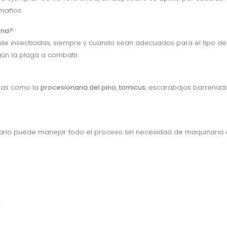
amaños.
tina?
de insecticidas, siempre y cuando sean adecuados para el tipo de 
ún la plaga a combatir.
gas como la
procesionaria del pino
,
tomicus
, escarabajos barrenad
perario puede manejar todo el proceso sin necesidad de maquinaria 
.