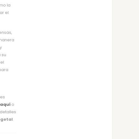
omo la
ar el
ensas,
 manera
y
 su
el
para
nes
 aquí
o
detalles
egetal
.