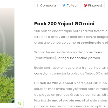
Compartir
Tuitear
Pinterest
Pack 200 Ynject GO mini
200 bolsas endoterapia para realizar tratamie
directos a pino y otras coníferas contra plag
el gusano conocido como
procesionaria del
Si no lo tienes, no te olvides de:
conectores
(reutilizables),
jeringa
,
insecticida
y
broca
.
Basta con hacer un agujero al tronco, insertar 
conector
y conectar la bolsa de Ynject GO mini
El
Pack de 200 dispositivos Ynject GO Pino
solución más avanzada y técnica para el trat
de plagas en grandes áreas de coníferas. Util
técnica de
endoterapia vegetal
, este siste

garantiza una máxima eficiencia en la aplicaci