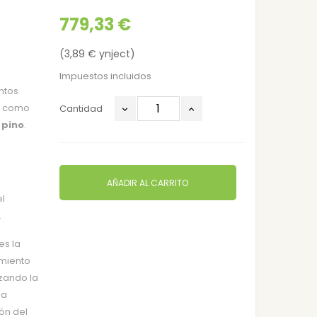
779,33 €
(3,89 € ynject)
Impuestos incluidos
ntos
as como
Cantidad
 pino
.
AÑADIR AL CARRITO
el
.
es la
amiento
izando la
ma
ón del