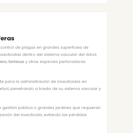
feras
control de plagas en grandes superficies de
nsecticidas dentro del sistema vascular del árbol,
pino
,
tomicus
y otras especies perforadoras.
e para la administración de insecticidas en
árbol, penetrando a través de su sistema vascular y
 gestión pública o grandes jardines que requieran
ación del insecticida, evitando las pérdidas