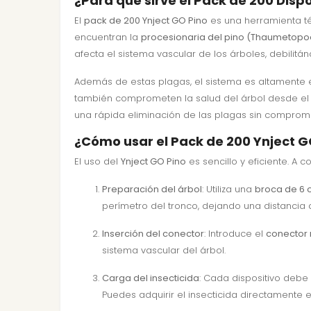
¿Para qué sirve el Pack de 200 Dispo
El
pack de 200 Ynject GO Pino
es una herramienta té
encuentran la
procesionaria del pino (Thaumetop
afecta el sistema vascular de los árboles, debilit
Además de estas plagas, el sistema es altamente 
también comprometen la salud del árbol desde el i
una rápida eliminación de las plagas sin comprom
¿Cómo usar el Pack de 200 Ynject G
El uso del
Ynject GO Pino
es sencillo y eficiente. A 
Preparación del árbol
: Utiliza una
broca de 6 
perímetro del tronco, dejando una distancia 
Inserción del conector
: Introduce el
conector r
sistema vascular del árbol.
Carga del insecticida
: Cada dispositivo deb
Puedes adquirir el insecticida directamente 