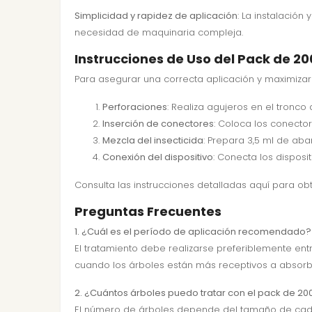
Simplicidad y rapidez de aplicación
: La instalación
necesidad de maquinaria compleja.
Instrucciones de Uso del Pack de 20
Para asegurar una correcta aplicación y maximizar 
Perforaciones
: Realiza agujeros en el tron
Inserción de conectores
: Coloca los conector
Mezcla del insecticida
: Prepara 3,5 ml de abam
Conexión del dispositivo
: Conecta los disposi
Consulta las
instrucciones detalladas aquí
para obt
Preguntas Frecuentes
1. ¿Cuál es el período de aplicación recomendado?
El tratamiento debe realizarse preferiblemente ent
cuando los árboles están más receptivos a absorber
2. ¿Cuántos árboles puedo tratar con el pack de 200
El número de árboles depende del tamaño de cada e