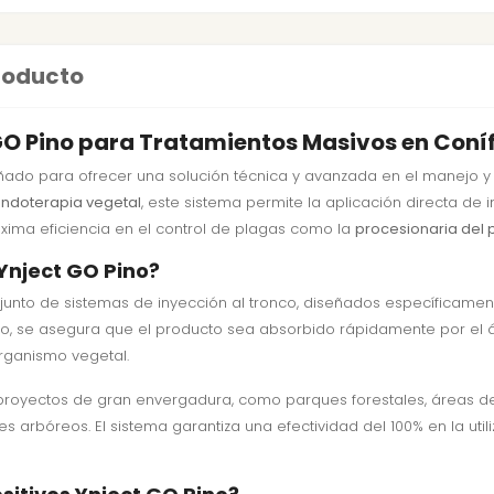
producto
 GO Pino para Tratamientos Masivos en Coní
ñado para ofrecer una solución técnica y avanzada en el manejo y 
ndoterapia vegetal
, este sistema permite la aplicación directa de i
xima eficiencia en el control de plagas como la
procesionaria del 
 Ynject GO Pino?
unto de sistemas de inyección al tronco, diseñados específicament
itivo, se asegura que el producto sea absorbido rápidamente por el 
rganismo vegetal.
royectos de gran envergadura, como parques forestales, áreas de
rbóreos. El sistema garantiza una efectividad del 100% en la utiliz