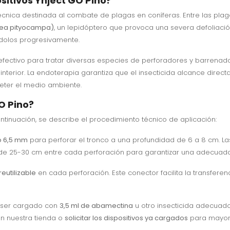
sitivos Ynject GO Pino?
cnica destinada al combate de plagas en coníferas. Entre las pl
oea pityocampa)
, un lepidóptero que provoca una severa defoliación
ándolos progresivamente.
efectivo para tratar diversas especies de perforadores y barrenad
nterior. La endoterapia garantiza que el insecticida alcance direc
eter el medio ambiente.
O Pino?
continuación, se describe el procedimiento técnico de aplicación:
o 6,5 mm
para perforar el tronco a una profundidad de 6 a 8 cm. La
de 25-30 cm entre cada perforación para garantizar una adecuada d
eutilizable
en cada perforación. Este conector facilita la transferenc
e ser cargado con
3,5 ml de abamectina
u otro insecticida adecuado
en nuestra tienda o
solicitar los dispositivos ya cargados
para mayor