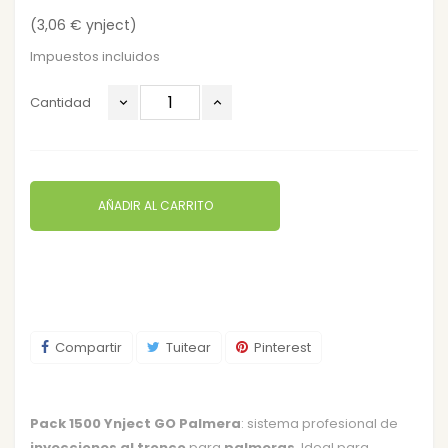
(3,06 € ynject)
Impuestos incluidos
Cantidad
AÑADIR AL CARRITO
Compartir
Tuitear
Pinterest
Pack 1500 Ynject GO Palmera
: sistema profesional de
inyecciones al tronco
para
palmeras
. Ideal para