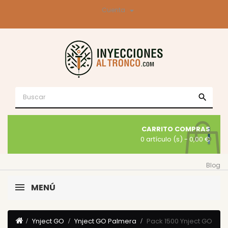

Cuenta
search
CARRITO COMPRAS
0 artículo (s)
- 0,00 €
Blog
MENÚ
Ynject GO
Ynject GO Palmera
Pack 1500 Ynject GO