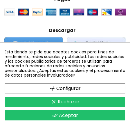
Descargar
Esta tienda te pide que aceptes cookies para fines de
rendimiento, redes sociales y publicidad. Las redes sociales
y las cookies publicitarias de terceros se utilizan para
ofrecerte funciones de redes sociales y anuncios
personalizados. ¿Aceptas estas cookies y el procesamiento
Etiquetas Populares
de datos personales involucrados?
abamectina
Configurar
tune
Rechazar
clear
Copyright © 2008 - Todos los derechos reservados. Número de
Aceptar
done_all
alta en ROPO Agricultura 1046185372SS