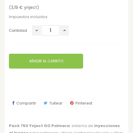
(3,19 € ynject)
Impuestos incluidos
Cantidad
AÑADIR AL CARRITO
Compartir
Tuitear
Pinterest
Pack 750 Ynject GO Palmera
: sistema de
inyecciones
al tronco
para palmeras, eficaz contra picudo rojo y otras