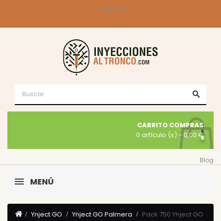

Cuenta
search
CARRITO COMPRAS
0 artículo (s)
- 0,00 €
Blog
MENÚ
Ynject GO
Ynject GO Palmera
Pack 750 Ynject GO